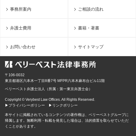
事務所案内
ご相談の流れ
弁護士費用
書籍・著書
お問い合わせ
サイトマップ
〒106-0032
東京都
港区六本木一丁目8番7号 MFPR六本木麻布台ビル11階
ベリーベスト弁護士法人（所属：第一東京弁護士会）
Copyright © Verybest Law Offices. All Rights Reserved.
▶プライバシーポリシー
▶リンクポリシー
本サイトに掲載されているコンテンツの著作権は、ベリーベストグループに
帰属します。無断利用・転載を発見した場合は、法的措置を取らせていただ
くことがあります。