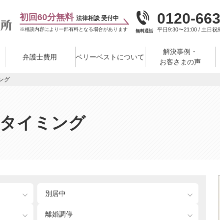
0120-663
初回60分無料
法律相談 受付中
※相談内容により一部有料となる場合があります
平日9:30〜21:00 / 土日祝9
無料通話
解決事例・
弁護士費用
ベリーベストについて
お客さまの声
ング
るタイミング
別居中
離婚調停