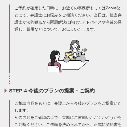
ご予約が確定した日時に、お近くの事務所もしくはZoomな
どにて、弁護士にお悩みをご相談ください。当日は、担当弁
護士が法的観点から問題解決に向けたアドバイスや今後の見
通し、費用などについて、お伝えいたします。
STEP-4 今後のプランの提案・ご契約
ご相談内容をもとに、弁護士から今後のプランをご提案いた
します。
無料通話
でお問い合わせ
その内容をご確認の上で、実際にご依頼いただくかどうかを
平日9:30～21:00 / 土日祝9:30～
メール
18:00
ご判断ください。ご依頼を決められてから、正式に契約書を