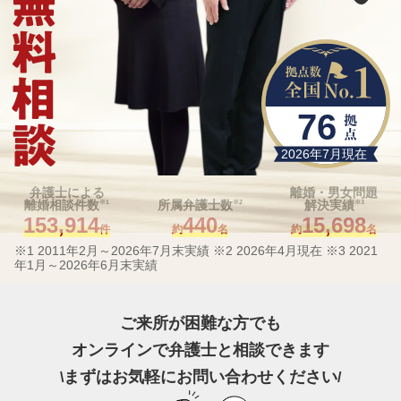
76
2026年7月現在
弁護士による
離婚・男女問題
離婚相談件数
所属弁護士数
解決実績
※1
※2
※3
153,914
440
15,698
件
約
名
約
名
※1 2011年2月～2026年7月末実績
※2 2026年4月現在
※3 2021
年1月～2026年6月末実績
ご来所が困難な方でも
オンラインで弁護士と相談できます
まずはお気軽にお問い合わせください