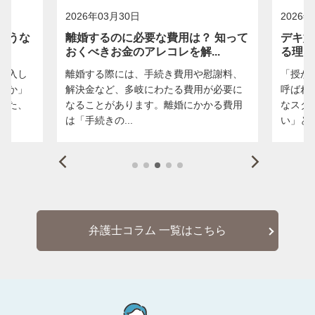
2026年02月04日
202
 知って
デキ婚の離婚率とは？ 高いと言われ
配偶
..
る理由や婚約破棄の注意点
害が
慰謝料、
「授かり婚」や「できちゃった婚」とも
慢性
が必要に
呼ばれるデキ婚は、子宝に恵まれて幸せ
レス
かる費用
なスタートを切る一方で、「離婚率が高
をき
い」と言われ...
う一緒
弁護士コラム 一覧はこちら