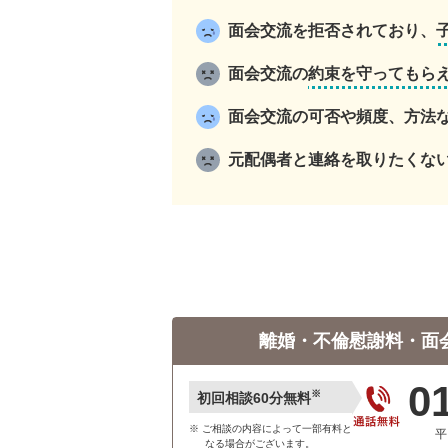
面会交流を拒否されており、
面会交流の
約束を守ってもら
面会交流の可否や頻度、方法
元配偶者と連絡を取りたくな
離婚・不倫慰謝料・面
0
※
初回相談60分無料
ご相談の内容によって一部有料と
平
なる場合がございます。