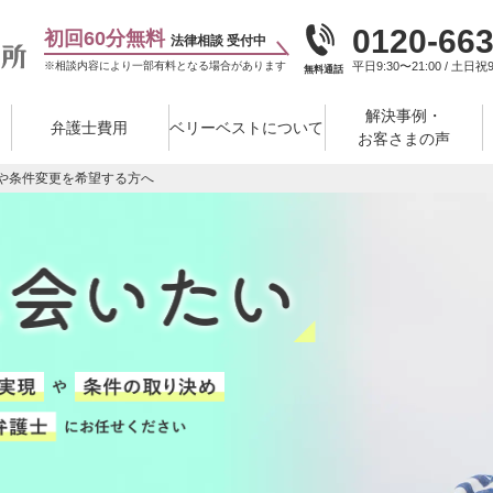
0120-663
初回60分無料
法律相談 受付中
※相談内容により一部有料となる場合があります
平日9:30〜21:00 / 土日祝9
無料通話
解決事例・
弁護士費用
ベリーベストについて
お客さまの声
や条件変更を希望する方へ