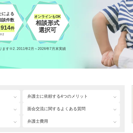
士による
オンラインもOK
相談件数
相談形式
,914
件
選択可
※2
ります
2. 2011年2月～2026年7月末実績
弁護士に依頼する4つのメリット
面会交流に関するよくある質問
弁護士費用