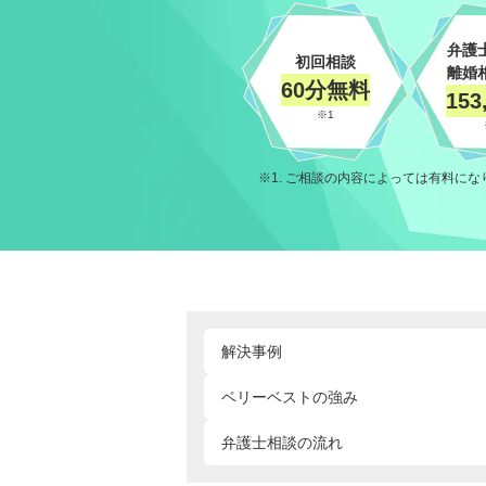
弁護
初回相談
離婚
60分無料
153
※1
1. ご相談の内容によっては有料にな
解決事例
ベリーベストの強み
弁護士相談の流れ