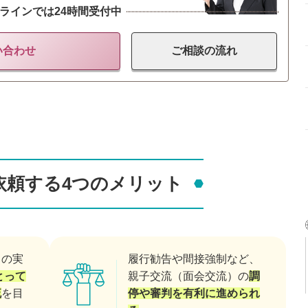
ラインでは24時間受付中
い合わせ
ご相談の
流れ
依頼する4つのメリット
）の実
履行勧告や間接強制など、
とって
親子交流（面会交流）の
調
流
を目
停や審判を有利に進められ