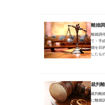
離婚調
離婚調
て・手
婚を目
したも
裁判離
裁判離
に離婚