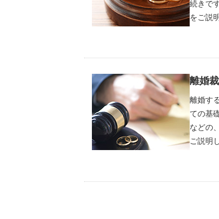
続きで
をご説
離婚裁
離婚す
ての基
などの
ご説明