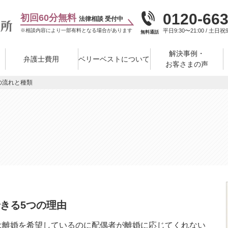
0120-663
初回60分無料
法律相談 受付中
※相談内容により一部有料となる場合があります
平日9:30〜21:00 / 土日祝9
無料通話
解決事例・
弁護士費用
ベリーベストについて
お客さまの声
の流れと種類
きる5つの理由
は離婚を希望しているのに配偶者が離婚に応じてくれない