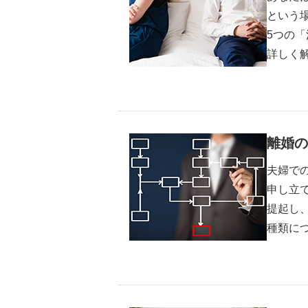
という
5つの
詳しく
離婚の
夫婦で
申し立
提起し
種類に