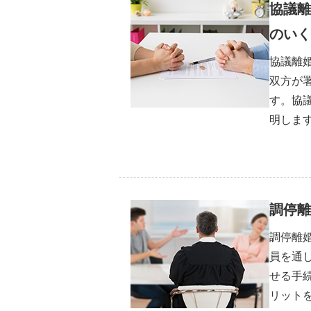
協議離
のいく
協議離
双方が
す。協
明しま
調停離
調停離
員を通
せる手
リット