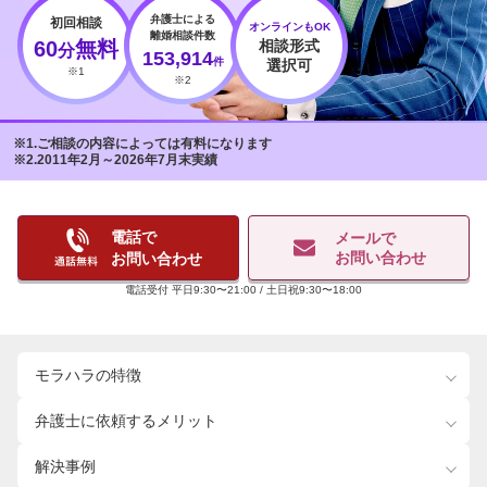
弁護士による
初回相談
オンラインもOK
離婚相談件数
60
無料
相談形式
分
153,914
件
選択可
※1
※2
1.ご相談の内容によっては有料になります
2.2011年2月～2026年7月末実績
電話で
メールで
お問い合わせ
お問い合わせ
電話受付 平日9:30〜21:00 / 土日祝9:30〜18:00
モラハラの特徴
弁護士に依頼するメリット
解決事例