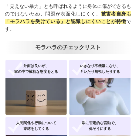
「見えない暴力」とも呼ばれるように身体に傷ができるも
のではないため、問題が表面化しにくく、
被害者自身も
「モラハラを受けている」と認識しにくいことが特徴
で
す。
モラハラのチェックリスト
外面は良いが、
いきなり不機嫌になり、
家の中で
横柄な態度をとる
キレたり無視したりする
人間関係や行動について
常に否定的な言動で、
束縛をしてくる
偉そうにする