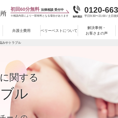
0120-663
初回60分無料
法律相談 受付中
※相談内容により一部有料となる場合があります
平日9:30〜21:00 / 土日祝9
無料通話
解決事例・
弁護士費用
ベリーベストについて
お客さまの声
悩みやトラブル
に関する
ラブル
チームの