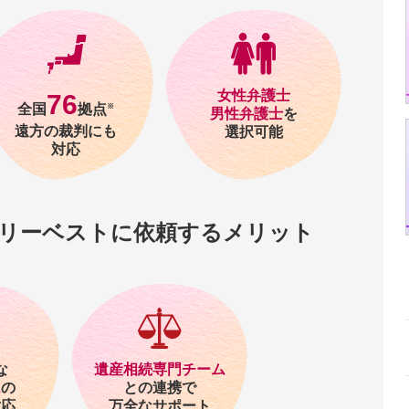
女性弁護士
76
全国
拠点
※
男性弁護士
を
遠方の裁判にも
選択可能
対応
リーベストに
依頼するメリット
な
遺産相続専門チーム
ム
の
との連携で
対応
万全なサポート