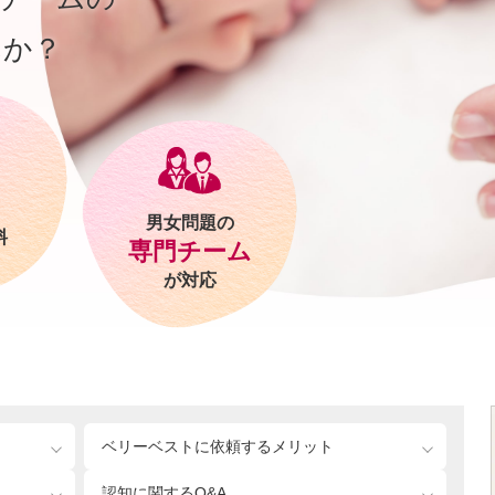
んか？
男女問題の
料
専門チーム
が対応
ベリーベストに依頼するメリット
認知に関するQ&A