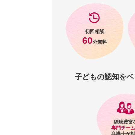
初回相談
60
分無料
子どもの認知をベ
経験豊富
専門チー
弁護士が