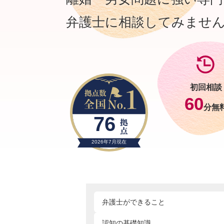
弁護士に相談してみませ
初回相談
60
分無
76
2026年7月現在
弁護士ができること
認知の基礎知識