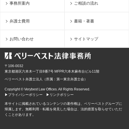
事務所案内
ご相談の流れ
弁護士費用
書籍・著書
お問い合わせ
サイトマップ
〒106-0032
東京都
港区六本木一丁目8番7号 MFPR六本木麻布台ビル11階
ベリーベスト弁護士法人（所属：第一東京弁護士会）
Copyright © Verybest Law Offices. All Rights Reserved.
▶プライバシーポリシー
▶リンクポリシー
本サイトに掲載されているコンテンツの著作権は、ベリーベストグループに
帰属します。無断利用・転載を発見した場合は、法的措置を取らせていただ
くことがあります。