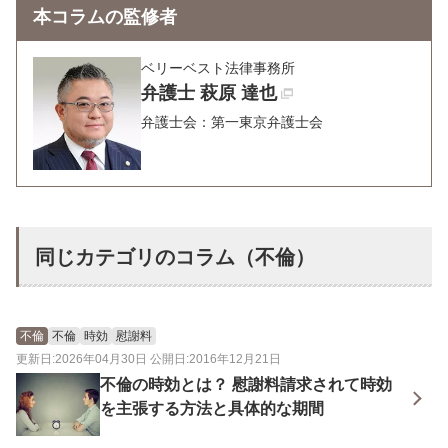
本コラムの監修者
ベリーベスト法律事務所
弁護士 萩原 達也
弁護士会：第一東京弁護士会
同じカテゴリのコラム（不倫）
不倫
不倫
時効
慰謝料
更新日:2026年04月30日 公開日:2016年12月21日
不倫の時効とは？ 慰謝料請求されて時効
を主張する方法と具体的な期間