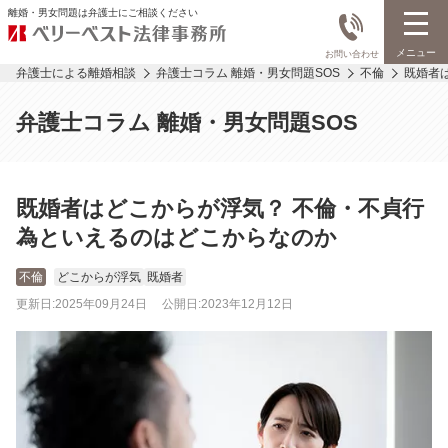
離婚・男女問題は弁護士にご相談ください
メニュー
お問い合わせ
弁護士による離婚相談
弁護士コラム 離婚・男女問題SOS
不倫
既婚者
弁護士コラム 離婚・男女問題SOS
既婚者はどこからが浮気？ 不倫・不貞行
為といえるのはどこからなのか
不倫
どこからが浮気
既婚者
更新日:
2025年09月24日
公開日:
2023年12月12日