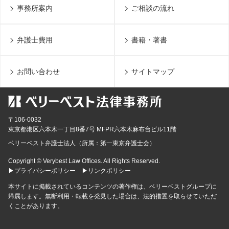
事務所案内
ご相談の流れ
弁護士費用
書籍・著書
お問い合わせ
サイトマップ
〒106-0032
東京都
港区六本木一丁目8番7号 MFPR六本木麻布台ビル11階
ベリーベスト弁護士法人（所属：第一東京弁護士会）
Copyright © Verybest Law Offices. All Rights Reserved.
▶プライバシーポリシー
▶リンクポリシー
本サイトに掲載されているコンテンツの著作権は、ベリーベストグループに
帰属します。無断利用・転載を発見した場合は、法的措置を取らせていただ
くことがあります。