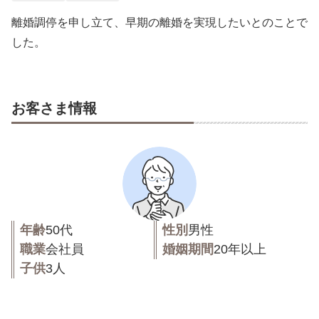
離婚調停を申し立て、早期の離婚を実現したいとのことで
した。
お客さま情報
年齢
50代
性別
男性
職業
会社員
婚姻期間
20年以上
子供
3人