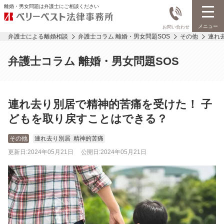
離婚・男女問題は弁護士にご相談ください
メニュー
お問い合わせ
弁護士による離婚相談
弁護士コラム 離婚・男女問題SOS
その他
連れ
弁護士コラム 離婚・男女問題SOS
連れ去り別居で精神的苦痛を受けた！ 子
どもを取り戻すことはできる？
その他
連れ去り別居
精神的苦痛
更新日:
2024年05月21日
公開日:
2024年05月21日