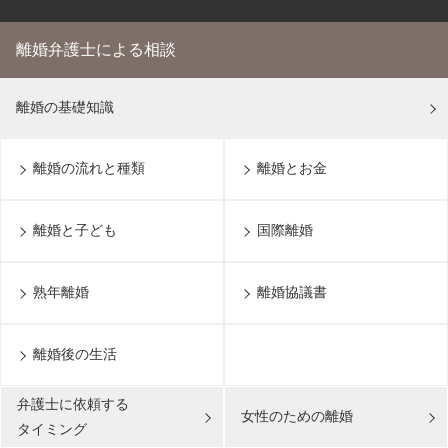
離婚弁護士による相談
離婚の基礎知識
離婚の流れと種類
離婚とお金
離婚と子ども
国際離婚
熟年離婚
離婚協議書
離婚後の生活
無料通話
でお問い合わせ
弁護士に依頼する
平日9:30～21:00 / 土日祝9:30～
女性のための離婚
メール
18:00
タイミング