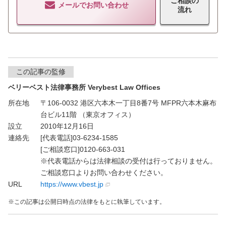
ご相談の
メールでお問い合わせ
流れ
この記事の監修
ベリーベスト法律事務所 Verybest Law Offices
所在地
〒106-0032 港区六本木一丁目8番7号 MFPR六本木麻布
台ビル11階 （東京オフィス）
設立
2010年12月16日
連絡先
[代表電話]03-6234-1585
[ご相談窓口]0120-663-031
※代表電話からは法律相談の受付は行っておりません。
ご相談窓口よりお問い合わせください。
URL
https://www.vbest.jp
無料通話
でお問い合わせ
この記事は公開日時点の法律をもとに執筆しています。
平日9:30～21:00 / 土日祝9:30～
メール
18:00