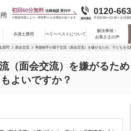
0120-663
初回60分無料
法律相談 受付中
※相談内容により一部有料となる場合があります
平日9:30〜21:00 / 土日祝9
無料通話
解決事例・
弁護士費用
ベリーベストについて
お客さまの声
る質問
面会交流
再婚相手が親子交流（面会交流）を嫌がるため、子どもを元
流（面会交流）を嫌がるため
てもよいですか？