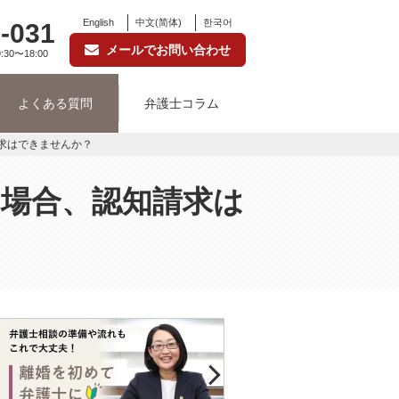
English
中文(简体)
한국어
-031
メールでお問い合わせ
:30〜18:00
よくある質問
弁護士コラム
求はできませんか？
場合、認知請求は