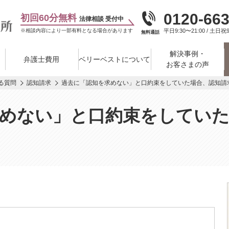
0120-663
初回60分無料
法律相談 受付中
※相談内容により一部有料となる場合があります
平日9:30〜21:00 / 土日祝9
無料通話
解決事例・
弁護士費用
ベリーベストについて
お客さまの声
る質問
認知請求
過去に「認知を求めない」と口約束をしていた場合、認知請
めない」と口約束をしていた