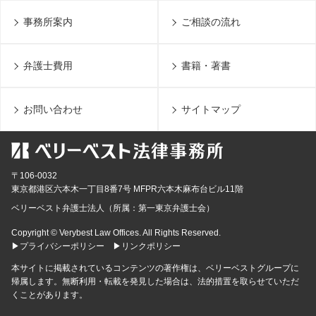
事務所案内
ご相談の流れ
弁護士費用
書籍・著書
お問い合わせ
サイトマップ
〒106-0032
東京都
港区六本木一丁目8番7号 MFPR六本木麻布台ビル11階
ベリーベスト弁護士法人（所属：第一東京弁護士会）
Copyright © Verybest Law Offices. All Rights Reserved.
▶プライバシーポリシー
▶リンクポリシー
本サイトに掲載されているコンテンツの著作権は、ベリーベストグループに
帰属します。無断利用・転載を発見した場合は、法的措置を取らせていただ
くことがあります。