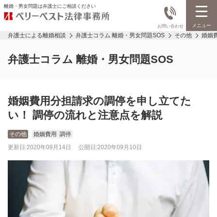
離婚・男女問題は弁護士にご相談ください
メニュー
お問い合わせ
弁護士による離婚相談
弁護士コラム 離婚・男女問題SOS
その他
婚姻
弁護士コラム 離婚・男女問題SOS
婚姻費用分担請求の調停を申し立てた
い！ 調停の流れと注意点を解説
その他
婚姻費用
調停
更新日:
2020年09月14日
公開日:
2020年09月10日