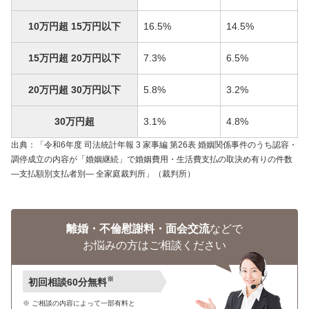
10万円超 15万円以下
16.5%
14.5%
15万円超 20万円以下
7.3%
6.5%
20万円超 30万円以下
5.8%
3.2%
30万円超
3.1%
4.8%
出典：「令和6年度 司法統計年報 3 家事編 第26表 婚姻関係事件のうち認容・
調停成立の内容が「婚姻継続」で婚姻費用・生活費支払の取決め有りの件数
―支払額別支払者別― 全家庭裁判所」（裁判所）
離婚・不倫慰謝料・面会交流
などで
お悩みの方はご相談ください
※
初回相談60分無料
ご相談の内容によって一部有料と