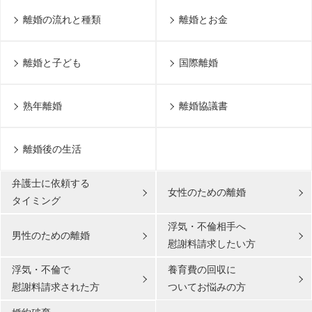
離婚の流れと種類
離婚とお金
離婚と子ども
国際離婚
熟年離婚
離婚協議書
離婚後の生活
弁護士に依頼する
女性のための離婚
タイミング
浮気・不倫相手へ
男性のための離婚
慰謝料請求したい方
浮気・不倫で
養育費の回収に
無料通話
でお問い合わせ
慰謝料請求された方
ついてお悩みの方
平日9:30～21:00 / 土日祝9:30～
メール
18:00