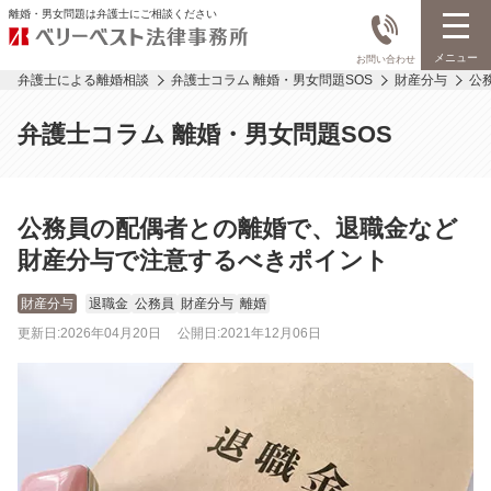
離婚・男女問題は弁護士にご相談ください
メニュー
お問い合わせ
弁護士による離婚相談
弁護士コラム 離婚・男女問題SOS
財産分与
公
弁護士コラム 離婚・男女問題SOS
公務員の配偶者との離婚で、退職金など
財産分与で注意するべきポイント
財産分与
退職金
公務員
財産分与
離婚
更新日:
2026年04月20日
公開日:
2021年12月06日