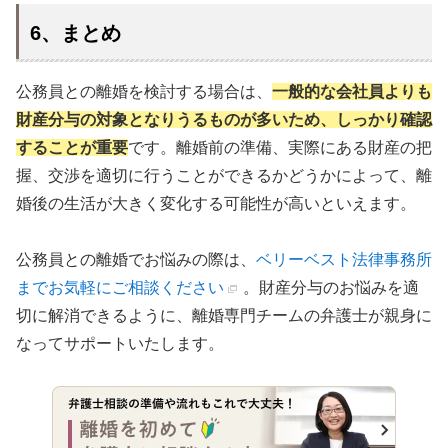
6、まとめ
公務員との離婚を検討する場合は、
一般的な会社員よりも
財産分与の対象となりうるものが多いため、しっかり確認
することが重要
です。離婚前の準備、実際にある財産の把
握、交渉を適切に行うことができるかどうかによって、離
婚後の生活が大きく変化する可能性が高いといえます。
公務員との離婚でお悩みの際は、
ベリーベスト法律事務所
までお気軽にご相談ください
。財産分与のお悩みを適
切に解消できるように、離婚専門チームの弁護士が親身に
なってサポートいたします。
無料通話
でお問い合わせ
平日9:30～21:00 / 土日祝9:30～
メール
18:00