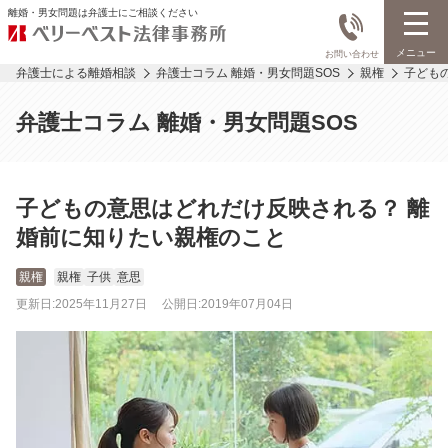
離婚・男女問題は弁護士にご相談ください
メニュー
お問い合わせ
弁護士による離婚相談
弁護士コラム 離婚・男女問題SOS
親権
子ども
弁護士コラム 離婚・男女問題SOS
子どもの意思はどれだけ反映される？ 離
婚前に知りたい親権のこと
親権
親権
子供
意思
更新日:
2025年11月27日
公開日:
2019年07月04日