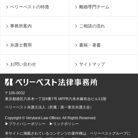
ベリーベストの特徴
離婚専門チーム
事務所案内
ご相談の流れ
弁護士費用
書籍・著書
お問い合わせ
サイトマップ
〒106-0032
東京都
港区六本木一丁目8番7号 MFPR六本木麻布台ビル11階
ベリーベスト弁護士法人（所属：第一東京弁護士会）
Copyright © Verybest Law Offices. All Rights Reserved.
▶プライバシーポリシー
▶リンクポリシー
本サイトに掲載されているコンテンツの著作権は、ベリーベストグループに