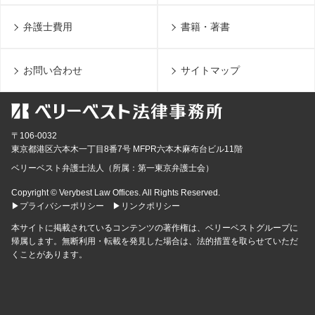
弁護士費用
書籍・著書
お問い合わせ
サイトマップ
〒106-0032
東京都
港区六本木一丁目8番7号 MFPR六本木麻布台ビル11階
ベリーベスト弁護士法人（所属：第一東京弁護士会）
Copyright © Verybest Law Offices. All Rights Reserved.
▶プライバシーポリシー
▶リンクポリシー
本サイトに掲載されているコンテンツの著作権は、ベリーベストグループに
帰属します。無断利用・転載を発見した場合は、法的措置を取らせていただ
くことがあります。
無料通話