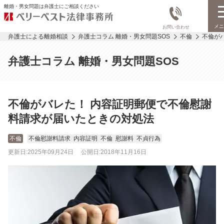
離婚・男女問題は弁護士にご相談ください
メニ
お問い合わせ
弁護士による離婚相談
弁護士コラム 離婚・男女問題SOS
不倫
不倫が
弁護士コラム 離婚・男女問題SOS
不倫がバレた！ 内容証明郵便で不倫慰謝
料請求が届いたときの対処法
不倫
不倫慰謝料請求
内容証明
不倫
慰謝料
不貞行為
更新日:
2025年09月24日
公開日:
2018年11月16日