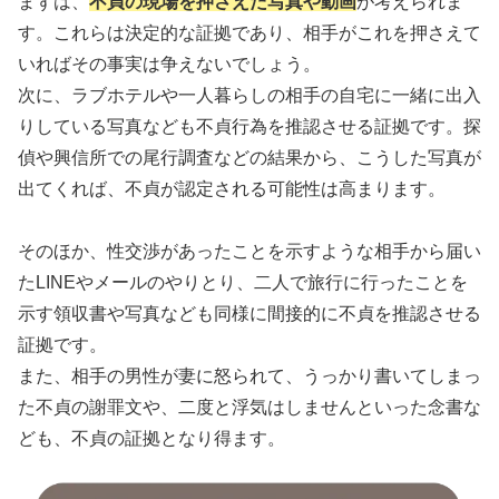
まずは、
不貞の現場を押さえた写真や動画
が考えられま
す。これらは決定的な証拠であり、相手がこれを押さえて
いればその事実は争えないでしょう。
次に、ラブホテルや一人暮らしの相手の自宅に一緒に出入
りしている写真なども不貞行為を推認させる証拠です。探
偵や興信所での尾行調査などの結果から、こうした写真が
出てくれば、不貞が認定される可能性は高まります。
そのほか、性交渉があったことを示すような相手から届い
たLINEやメールのやりとり、二人で旅行に行ったことを
示す領収書や写真なども同様に間接的に不貞を推認させる
証拠です。
また、相手の男性が妻に怒られて、うっかり書いてしまっ
た不貞の謝罪文や、二度と浮気はしませんといった念書な
ども、不貞の証拠となり得ます。