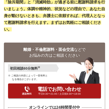
「除斥期間」と「消滅時効」が過ぎる前に慰謝料請求を行
いましょう。体調や精神的、状況などの理由で、あなた自
身が動けないときも、弁護士に依頼すれば、代理人となっ
て慰謝料請求を行えます。まずはお気軽にご相談くださ
い。
離婚・不倫慰謝料・面会交流
などで
お悩みの方はご相談ください
※
初回相談60分無料
ご相談の内容によって一部有料と
なる場合がございます。
電話でお問い合わせ
平日9:30〜21:00 / 土日祝9:30〜18:00
オンラインでは24時間受付中