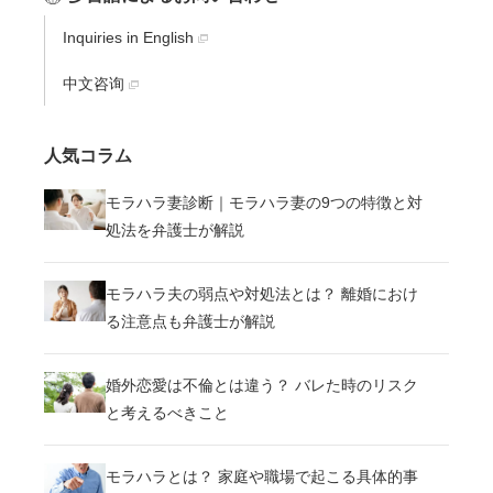
Inquiries in English
中文咨询
人気コラム
モラハラ妻診断｜モラハラ妻の9つの特徴と対
処法を弁護士が解説
モラハラ夫の弱点や対処法とは？ 離婚におけ
る注意点も弁護士が解説
婚外恋愛は不倫とは違う？ バレた時のリスク
と考えるべきこと
無料通話
でお問い合わせ
平日9:30～21:00 / 土日祝9:30～
メール
18:00
モラハラとは？ 家庭や職場で起こる具体的事