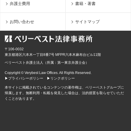
弁護士費用
書籍・著書
お問い合わせ
サイトマップ
〒106-0032
東京都
港区六本木一丁目8番7号 MFPR六本木麻布台ビル11階
ベリーベスト弁護士法人（所属：第一東京弁護士会）
Copyright © Verybest Law Offices. All Rights Reserved.
▶プライバシーポリシー
▶リンクポリシー
本サイトに掲載されているコンテンツの著作権は、ベリーベストグループに
帰属します。無断利用・転載を発見した場合は、法的措置を取らせていただ
くことがあります。
無料通話
でお問い合わせ
平日9:30～21:00 / 土日祝9:30～
メール