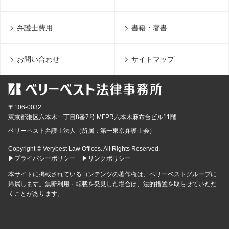
弁護士費用
書籍・著書
お問い合わせ
サイトマップ
〒106-0032
東京都
港区六本木一丁目8番7号 MFPR六本木麻布台ビル11階
ベリーベスト弁護士法人（所属：第一東京弁護士会）
Copyright © Verybest Law Offices. All Rights Reserved.
▶プライバシーポリシー
▶リンクポリシー
本サイトに掲載されているコンテンツの著作権は、ベリーベストグループに
帰属します。無断利用・転載を発見した場合は、法的措置を取らせていただ
くことがあります。